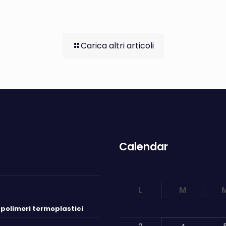
Carica altri articoli
Calendar
L
M
i polimeri termoplastici