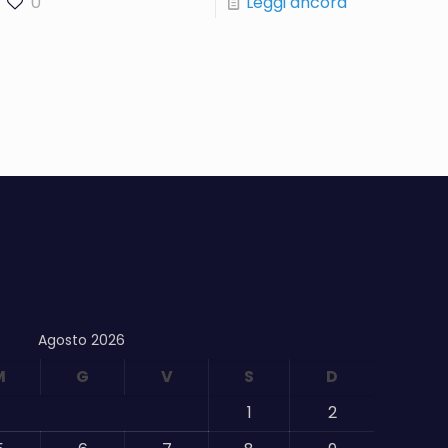
0
Leggi ancora
Agosto 2026
M
G
V
S
D
1
2