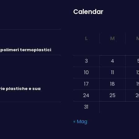
Calendar
L
M
i polimeri termoplastici
3
4
10
11
1
17
18
1
ie plastiche e sua
24
25
2
31
« Mag