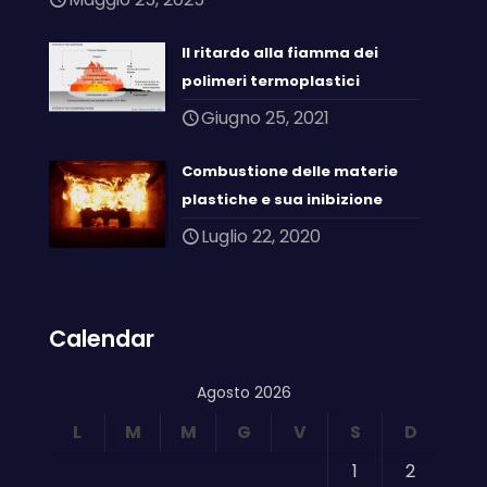
Il ritardo alla fiamma dei
polimeri termoplastici
Giugno 25, 2021
Combustione delle materie
plastiche e sua inibizione
Luglio 22, 2020
Calendar
Agosto 2026
L
M
M
G
V
S
D
1
2