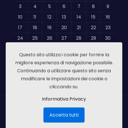
3
4
5
6
7
8
9
10
11
12
13
14
15
16
17
18
19
20
21
22
23
24
25
26
27
28
29
30
31
Questo sito utilizza i cookie per fornire la
« Mag
migliore esperienza di navigazione possibile.
Continuando a utilizzare questo sito senza
modificare le impostazioni dei cookie o
cliccando su
Informativa Privacy
Massimo Riboldi | P.IVA 06836320967 | Via
Accetta tutti
Emilia,12 - 20090 Segrate MI