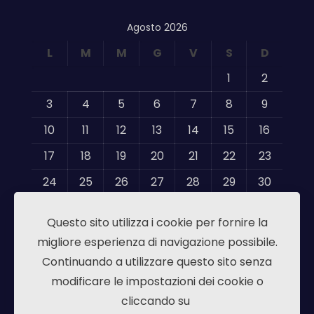
Agosto 2026
L
M
M
G
V
S
D
1
2
3
4
5
6
7
8
9
10
11
12
13
14
15
16
17
18
19
20
21
22
23
24
25
26
27
28
29
30
31
Questo sito utilizza i cookie per fornire la
« Mag
migliore esperienza di navigazione possibile.
Continuando a utilizzare questo sito senza
modificare le impostazioni dei cookie o
cliccando su