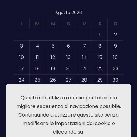
Agosto 2026
L
M
M
G
V
S
D
1
2
3
4
5
6
7
8
9
10
11
12
13
14
15
16
17
18
19
20
21
22
23
24
25
26
27
28
29
30
31
Questo sito utilizza i cookie per fornire la
« Mag
migliore esperienza di navigazione possibile.
Continuando a utilizzare questo sito senza
modificare le impostazioni dei cookie o
cliccando su