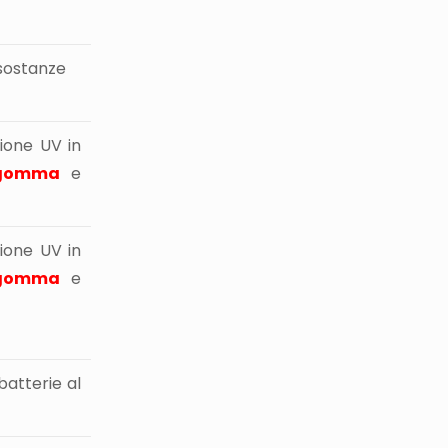
 sostanze
zione UV in
gomma
e
zione UV in
gomma
e
batterie al