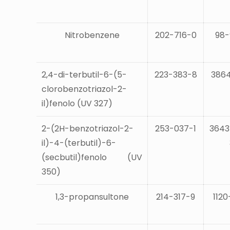
Nitrobenzene
202-716-0
98-
2,4-di-terbutil-6-(5-
223-383-8
3864
clorobenzotriazol-2-
il)fenolo (UV 327)
2-(2H-benzotriazol-2-
253-037-1
3643
il)-4-(terbutil)-6-
(secbutil)fenolo (UV
350)
1,3-propansultone
214-317-9
1120