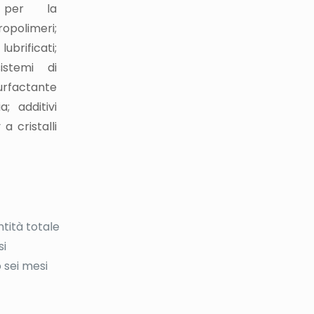
 per la
opolimeri;
brificati;
istemi di
urfactante
a; additivi
 a cristalli
ntità totale
si
o sei mesi