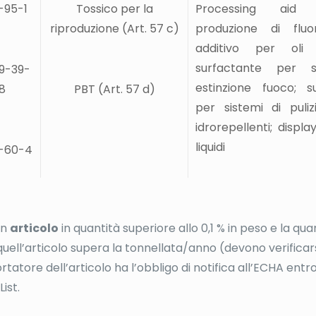
-95-1
Tossico per la
Processing aid
riproduzione (Art. 57 c)
produzione di fluor
additivo per oli lu
surfactante per s
9-39-
estinzione fuoco; s
8
PBT (Art. 57 d)
per sistemi di pulizi
idrorepellenti; display
liquidi
-60-4
un
articolo
in quantità superiore allo 0,1 % in peso e la qua
 quell’articolo supera la tonnellata/anno (devono verificar
rtatore dell’articolo ha l’obbligo di notifica all’ECHA entr
ist.