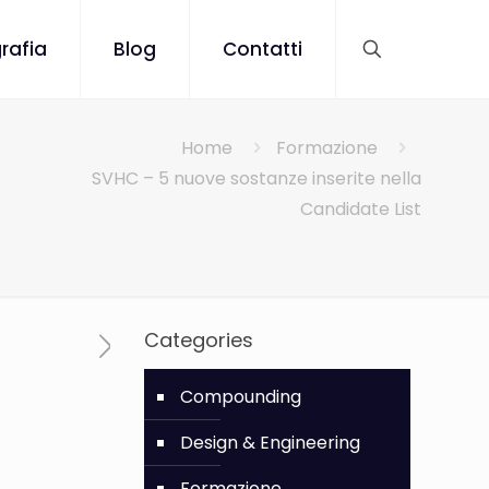
rafia
Blog
Contatti
Home
Formazione
SVHC – 5 nuove sostanze inserite nella
Candidate List
Categories
Compounding
Design & Engineering
Formazione