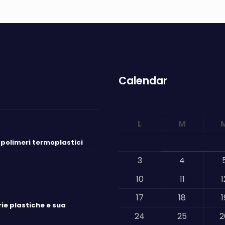
Calendar
L
M
i polimeri termoplastici
3
4
10
11
1
17
18
1
ie plastiche e sua
24
25
2