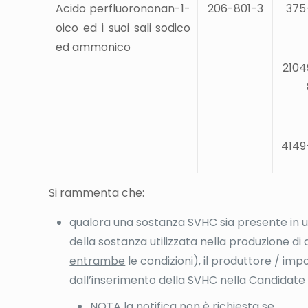
Acido perfluorononan-1-
206-801-3
375
oico ed i suoi sali sodico
ed ammonico
2104
4149
Si rammenta che:
qualora una sostanza SVHC sia presente in 
della sostanza utilizzata nella produzione di
entrambe
le condizioni), il produttore / impo
dall’inserimento della SVHC nella Candidate L
NOTA la notifica non è richiesta se