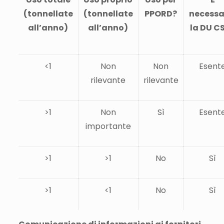
(tonnellate
(tonnellate
PPORD?
necessa
all’anno)
all’anno)
la DU C
<1
Non
Non
Esent
rilevante
rilevante
>1
Non
Sì
Esent
importante
>1
>1
No
Sì
>1
<1
No
Sì