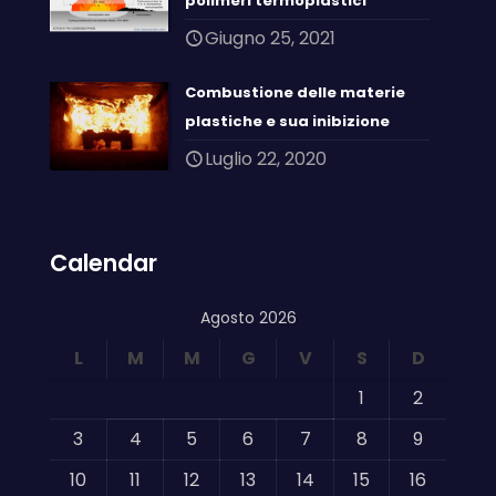
polimeri termoplastici
Giugno 25, 2021
Combustione delle materie
plastiche e sua inibizione
Luglio 22, 2020
Calendar
Agosto 2026
L
M
M
G
V
S
D
1
2
3
4
5
6
7
8
9
10
11
12
13
14
15
16