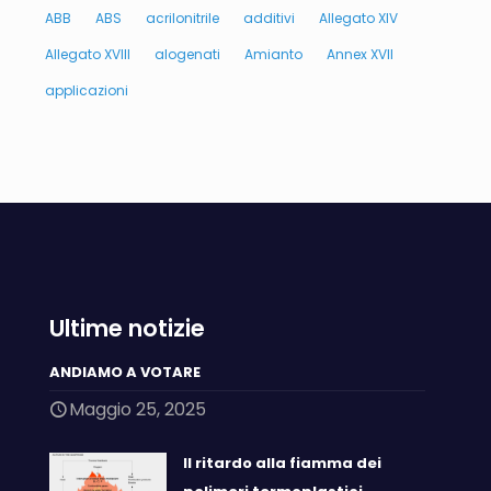
ABB
ABS
acrilonitrile
additivi
Allegato XIV
Allegato XVIII
alogenati
Amianto
Annex XVII
applicazioni
Ultime notizie
ANDIAMO A VOTARE
Maggio 25, 2025
Il ritardo alla fiamma dei