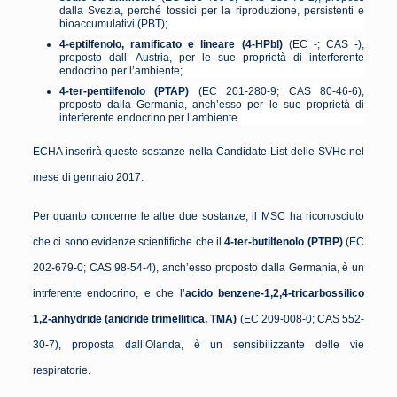
dalla Svezia, perché tossici per la riproduzione, persistenti e
bioaccumulativi (PBT);
4-eptilfenolo, ramificato e lineare
(4-HPbl)
(EC -; CAS -),
proposto dall’ Austria, per le sue proprietà di interferente
endocrino per l’ambiente;
4-ter-pentilfenolo
(PTAP)
(EC 201-280-9; CAS 80-46-6),
proposto dalla Germania, anch’esso per le sue proprietà di
interferente endocrino per l’ambiente.
ECHA inserirà queste sostanze nella Candidate List delle SVHc nel
mese di gennaio 2017.
Per quanto concerne le altre due sostanze, il MSC ha riconosciuto
che ci sono evidenze scientifiche che il
4-ter-butilfenolo
(PTBP)
(EC
202-679-0; CAS 98-54-4), anch’esso proposto dalla Germania, è un
intrferente endocrino, e che l’
acido
benzene-1,2,4-tricarbossilico
1,2-anhydride (anidride trimellitica, TMA)
(EC 209-008-0; CAS 552-
30-7), proposta dall’Olanda, è un sensibilizzante delle vie
respiratorie.