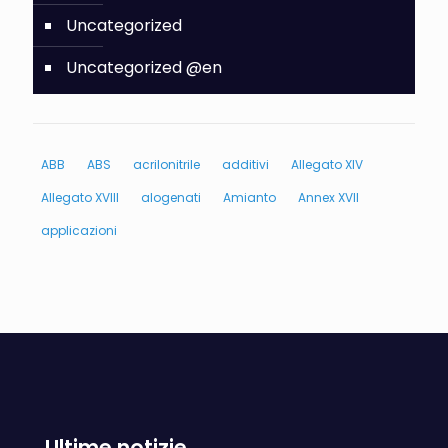
Uncategorized
Uncategorized @en
ABB
ABS
acrilonitrile
additivi
Allegato XIV
Allegato XVIII
alogenati
Amianto
Annex XVII
applicazioni
Ultime notizie