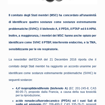
Il comitato degli Stati membri (MSC) ha concordato all’unanimità
di identificare quattro sostanze come sostanze estremamente
problematiche (SVHC): il bisfenolo A, il PFDA, il PTAP ed il 4-HPbl.
Inoltre, a maggioranza, i membri del MSC hanno anche optato per
identificare come SVHC il PTBP, interferente endocrino, e la TMA,
sensibilizzante per le vie respiratorie.
La newsletter dell’ECHA del 21 Decembre 2016 riporta che il
comitato delgli Stati membri ha raggiunto un accordo unanime per
identificare come sostanze estremamente problematiche (SVHC) le
seguenti sostanze:
4,4′-isopropilidendifenolo (bisfenolo A)
(EC 201-245-8; CAS
80-05-7), proposto dalla Francia, a causa della sua tossicità
per la riproduzione;
acido nonadecafluorodecanoico (PFDA) ed i suoi Sali di
sodio ed ammonio
(EC 206-400-3; CAS 335-76-2), proposti