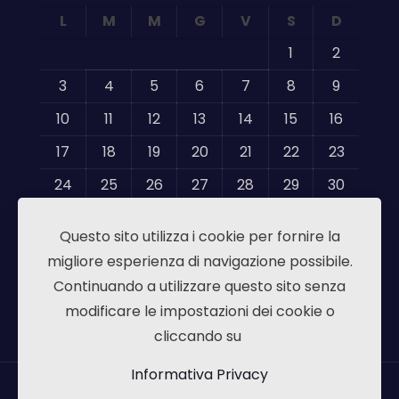
L
M
M
G
V
S
D
1
2
3
4
5
6
7
8
9
10
11
12
13
14
15
16
17
18
19
20
21
22
23
24
25
26
27
28
29
30
31
Questo sito utilizza i cookie per fornire la
« Mag
migliore esperienza di navigazione possibile.
Continuando a utilizzare questo sito senza
modificare le impostazioni dei cookie o
cliccando su
Informativa Privacy