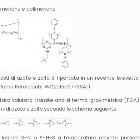
meriche e polimeriche:
osti di azoto e zolfo è riportata in un recente brevetto (
 as Flame Retardants. WO2015067736A1).
è stata valutata tramite analisi termo-gravimetrica (TG
tomi di azoto e zolfo secondo lo schema seguente:
 dei legami S–N o S–N–S a temperature elevate possono