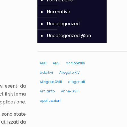
Normative
Uncategorized
Uncategorized @en
ABB
ABS
acrilonitrile
additivi
Allegato XIV
Allegato XVIII
alogenati
vi esenti da
Amianto
Annex XVII
. Il sistema
applicazioni
applicazione.
e sono state
utilizzati da