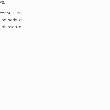
PS.
zate il cui
una serie di
a chimica, al