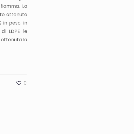
a fiamma. La
ate ottenute
 in peso; in
 di LDPE le
 ottenuta la
0