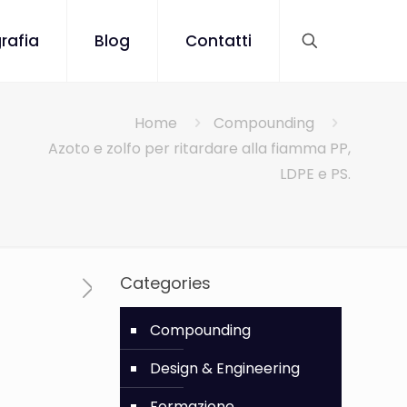
rafia
Blog
Contatti
Home
Compounding
Azoto e zolfo per ritardare alla fiamma PP,
LDPE e PS.
Categories
Compounding
Design & Engineering
Formazione