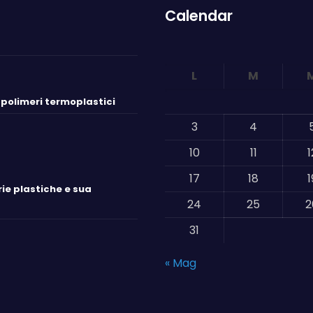
Calendar
L
M
i polimeri termoplastici
3
4
10
11
1
17
18
1
ie plastiche e sua
24
25
2
31
« Mag